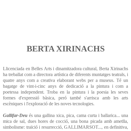
BERTA XIRINACHS
Llicenciada en Belles Arts i dinamitzadora cultural, Berta Xirinachs
ha treballat com a directora artística de diferents muntatges teatrals, i
quatre anys com a creativa elaborant webs per a museus. Té un
bagatge de vint-i-cinc anys de dedicació a la pintura i com a
poetessa independent. Troba en la pintura i la poesia les seves
formes d'expressió bàsica, peró també s'arrisca amb les arts
escèniques i l'exploració de les noves tecnologies.
Gallifar-Deu
és una gallina xica, pica, cama curta i ballarica... una
mica de sal, dues hores de cocció, una bona picada amb ametlla,
simbolisme: traïció i resurrecció, GALLIMARSOT..., en definitiva,