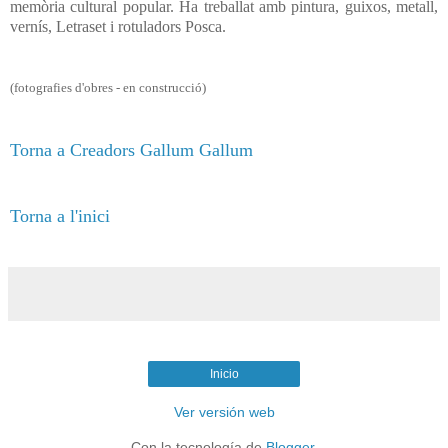
memòria cultural popular. Ha treballat amb pintura, guixos, metall,
vernís, Letraset i rotuladors Posca.
(fotografies d'obres - en construcció)
Torna a Creadors Gallum Gallum
Torna a l'inici
Inicio
Ver versión web
Con la tecnología de
Blogger
.